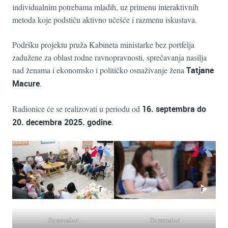
individualnim potrebama mladih, uz primenu interaktivnih
metoda koje podstiču aktivno učešće i razmenu iskustava.
Podršku projektu pruža Kabineta ministarke bez portfelja
zadužene za oblast rodne ravnopravnosti, sprečavanja nasilja
nad ženama i ekonomsko i političko osnaživanje žena
Tatjane
Macure
.
Radionice će se realizovati u periodu od
16. septembra do
20. decembra 2025. godine
.
Screenshot
Screenshot