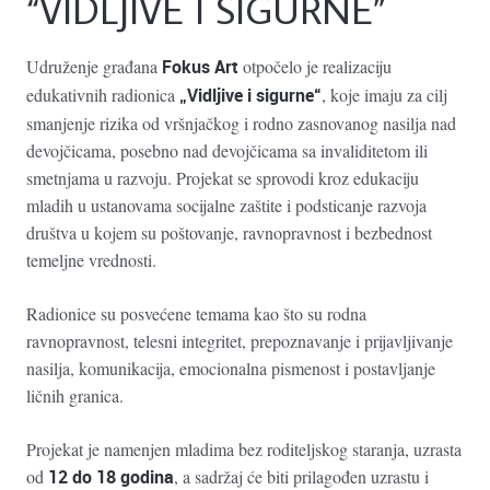
“VIDLJIVE I SIGURNE”
Udruženje građana
Fokus Art
otpočelo je realizaciju
edukativnih radionica
„Vidljive i sigurne“
, koje imaju za cilj
smanjenje rizika od vršnjačkog i rodno zasnovanog nasilja nad
devojčicama, posebno nad devojčicama sa invaliditetom ili
smetnjama u razvoju. Projekat se sprovodi kroz edukaciju
mladih u ustanovama socijalne zaštite i podsticanje razvoja
društva u kojem su poštovanje, ravnopravnost i bezbednost
temeljne vrednosti.
Radionice su posvećene temama kao što su rodna
ravnopravnost, telesni integritet, prepoznavanje i prijavljivanje
nasilja, komunikacija, emocionalna pismenost i postavljanje
ličnih granica.
Projekat je namenjen mladima bez roditeljskog staranja, uzrasta
od
12 do 18 godina
, a sadržaj će biti prilagođen uzrastu i